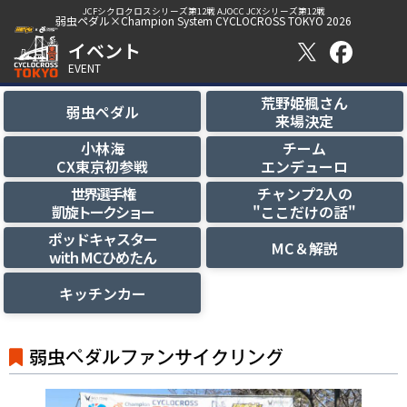
JCFシクロクロスシリーズ第12戦 AJOCC JCXシリーズ第12戦
弱虫ペダル×Champion System CYCLOCROSS TOKYO 2026
イベント
EVENT
荒野姫楓さん
弱虫ペダル
来場決定
小林海
チーム
CX東京初参戦
エンデューロ
世界選手権
チャンプ2人の
凱旋トークショー
"ここだけの話"
ポッドキャスター
MC＆解説
with MCひめたん
キッチンカー
弱虫ペダルファンサイクリング