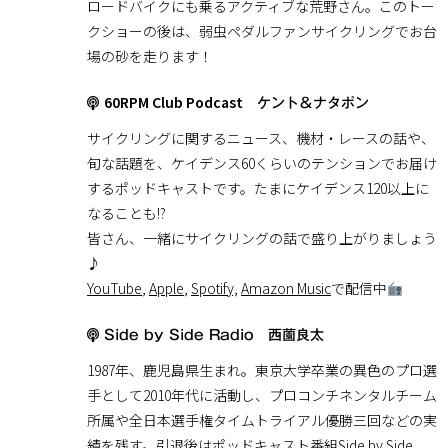
ロードバイクにも乗るアクティブな荒野さん。このトー
クショーの後は、弱虫ペダルファンサイクリングでお台
場の砂を走ります！
60RPM Club Podcast
ケント＆ナタポン
サイクリングに関するニュース、機材・レースの話や、
旬な話題を、ケイデンス60くらいのテンションでお届け
するポッドキャストです。たまにケイデンス120以上に
なることも!?
皆さん、一緒にサイクリングの話で盛り上がりましょう
♪
YouTube
,
Apple
,
Spotify,
Amazon Music
で配信中
Side by Side Radio 西薗良太
1987年、鹿児島県生まれ。東京大学卒業の異色のプロ選
手として2010年代に活動し、プロコンチネンタルチーム
所属や全日本選手権タイムトライアル優勝三回などの実
績を残す。引退後はポッドキャスト番組Side by Side