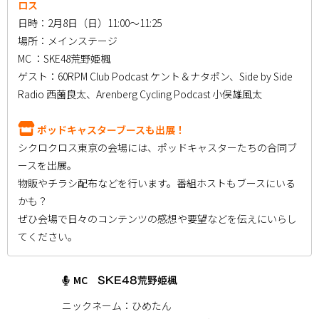
ロス
日時：2月8日（日）11:00～11:25
場所：メインステージ
MC ：SKE48荒野姫楓
ゲスト：60RPM Club Podcast ケント＆ナタポン、Side by Side
Radio 西薗良太、Arenberg Cycling Podcast 小俣雄風太
ポッドキャスターブースも出展！
シクロクロス東京の会場には、ポッドキャスターたちの合同ブ
ースを出展。
物販やチラシ配布などを行います。番組ホストもブースにいる
かも？
ぜひ会場で日々のコンテンツの感想や要望などを伝えにいらし
てください。
MC
SKE48荒野姫楓
ニックネーム：ひめたん