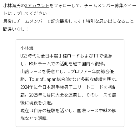
小林海氏の
Xアカウント
をフォローして、チームメンバー募集ツイー
トにリプしてください！
最後にチームメンバーで記念撮影します！特別な思い出になること
間違いなし！
小林海
U23時代に全日本選手権ロードおよびTTで優勝
し、欧州チームでの活動を経て国内へ復帰。
山岳レースを得意とし、Jプロツアー年間総合優
勝、Tour of Japan総合8位など多彩な成績を残す。
2024年に全日本選手権男子エリートロードを初制
覇。2025年には同大会を連覇し、そのレースを最
後に現役を引退。
現在は自身の経験を活かし、国際レース中継の解
説などで活躍。